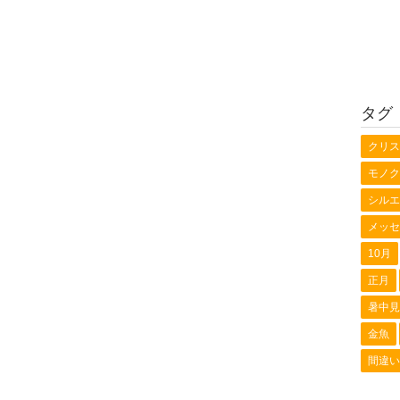
タグ
クリス
モノク
シルエ
メッセ
10月
正月
暑中見
金魚
間違い