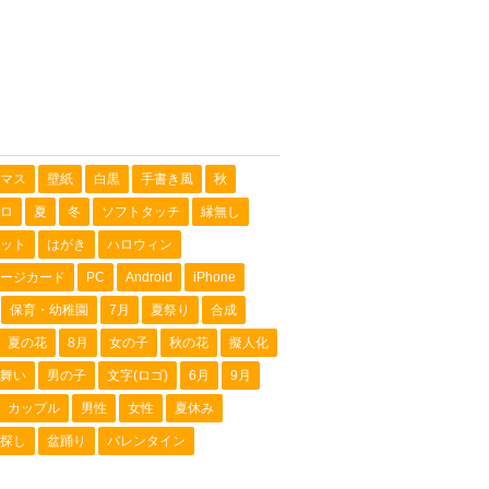
マス
壁紙
白黒
手書き風
秋
ロ
夏
冬
ソフトタッチ
縁無し
ット
はがき
ハロウィン
ージカード
PC
Android
iPhone
保育・幼稚園
7月
夏祭り
合成
夏の花
8月
女の子
秋の花
擬人化
舞い
男の子
文字(ロゴ)
6月
9月
カップル
男性
女性
夏休み
探し
盆踊り
バレンタイン