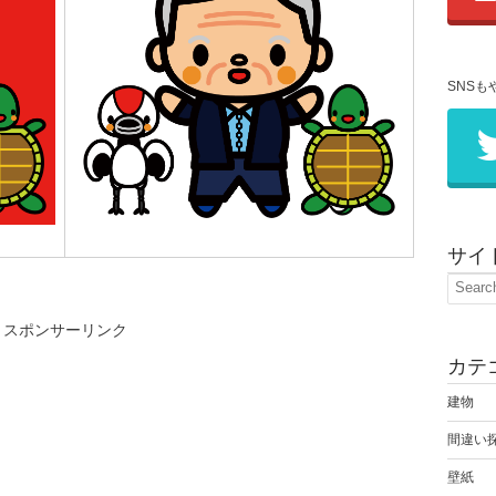
SNSも
サイ
スポンサーリンク
カテ
建物
間違い
壁紙