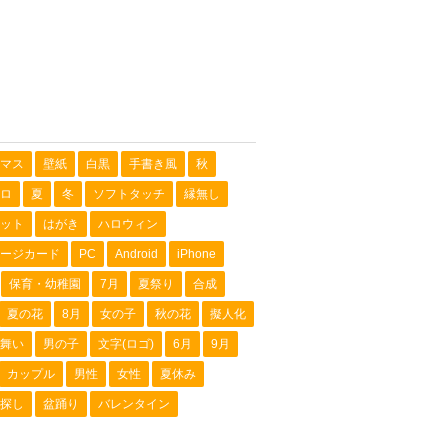
マス
壁紙
白黒
手書き風
秋
ロ
夏
冬
ソフトタッチ
縁無し
ット
はがき
ハロウィン
ージカード
PC
Android
iPhone
保育・幼稚園
7月
夏祭り
合成
夏の花
8月
女の子
秋の花
擬人化
舞い
男の子
文字(ロゴ)
6月
9月
カップル
男性
女性
夏休み
探し
盆踊り
バレンタイン