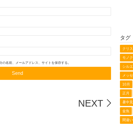
タグ
クリス
モノク
分の名前、メールアドレス、サイトを保存する。
シルエ
メッセ
10月
正月
NEXT
暑中見
金魚
間違い