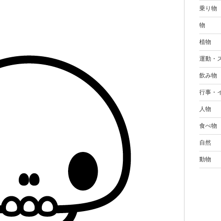
乗り物
物
植物
運動・
飲み物
行事・
人物
食べ物
自然
動物