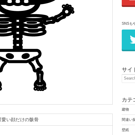
SNSも
サイ
カテ
建物
可愛い顔だけの骸骨
間違い
壁紙