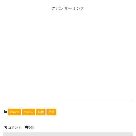
スポンサーリンク
iPhone
カエル
動物
壁紙
コメント
0件