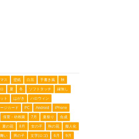
マス
壁紙
白黒
手書き風
秋
ロ
夏
冬
ソフトタッチ
縁無し
ット
はがき
ハロウィン
ージカード
PC
Android
iPhone
保育・幼稚園
7月
夏祭り
合成
夏の花
8月
女の子
秋の花
擬人化
舞い
男の子
文字(ロゴ)
6月
9月