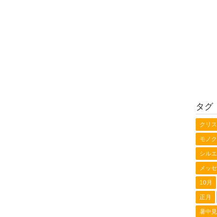
タグ
クリス
モノク
シルエ
メッセ
10月
正月
暑中見