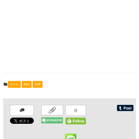
カエル
梅雨
自然
0