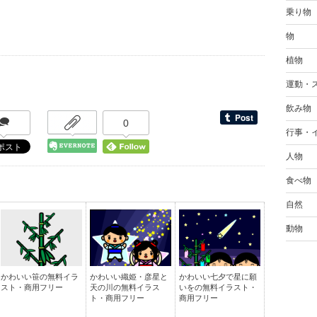
乗り物
物
植物
運動・
飲み物
0
行事・
人物
食べ物
自然
動物
かわいい笹の無料イラ
かわいい織姫・彦星と
かわいい七夕で星に願
スト・商用フリー
天の川の無料イラス
いをの無料イラスト・
ト・商用フリー
商用フリー