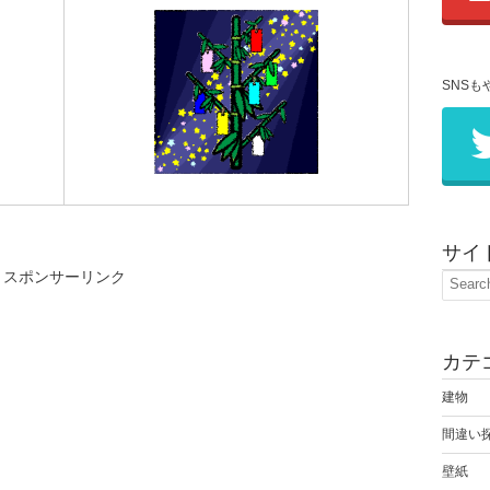
SNSも
サイ
スポンサーリンク
カテ
建物
間違い
壁紙