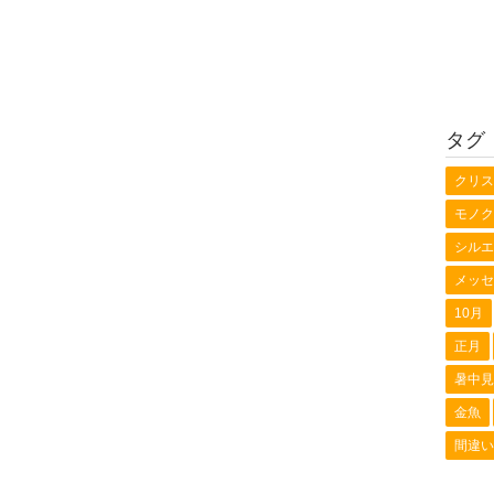
タグ
クリス
モノク
シルエ
メッセ
10月
正月
暑中見
金魚
間違い