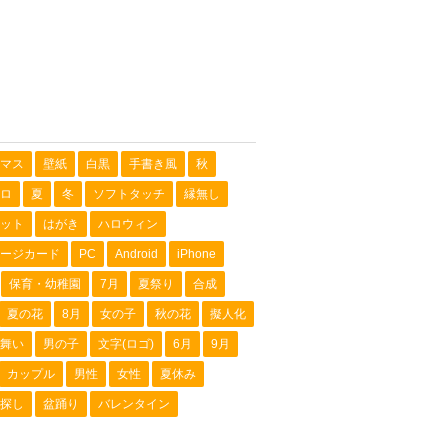
マス
壁紙
白黒
手書き風
秋
ロ
夏
冬
ソフトタッチ
縁無し
ット
はがき
ハロウィン
ージカード
PC
Android
iPhone
保育・幼稚園
7月
夏祭り
合成
夏の花
8月
女の子
秋の花
擬人化
舞い
男の子
文字(ロゴ)
6月
9月
カップル
男性
女性
夏休み
探し
盆踊り
バレンタイン