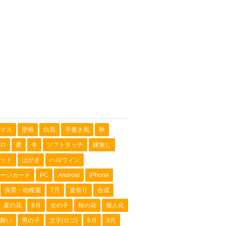
マス
壁紙
白黒
手書き風
秋
ロ
夏
冬
ソフトタッチ
縁無し
ット
はがき
ハロウィン
ージカード
PC
Android
iPhone
保育・幼稚園
7月
夏祭り
合成
夏の花
8月
女の子
秋の花
擬人化
舞い
男の子
文字(ロゴ)
6月
9月