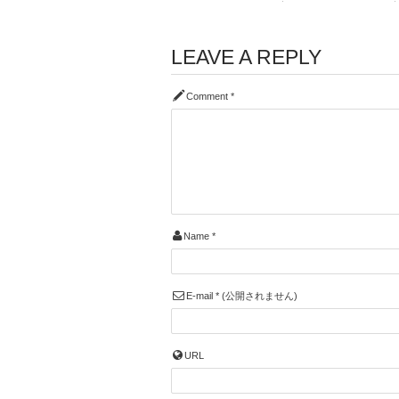
LEAVE A REPLY
Comment
*
Name
*
E-mail
*
(公開されません)
URL