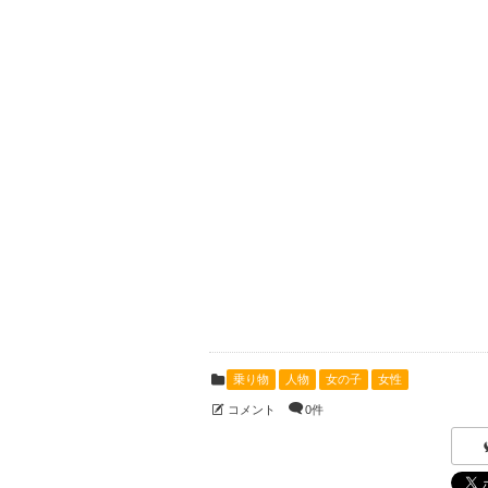
乗り物
人物
女の子
女性
コメント
0件