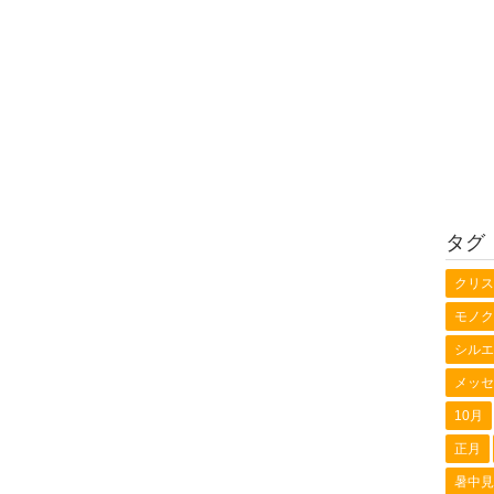
タグ
クリス
モノク
シルエ
メッセ
10月
正月
暑中見