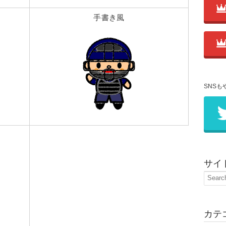
手書き風
SNSも
サイ
カテ