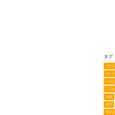
タグ
クリス
モノク
シルエ
メッセ
10月
正月
暑中見