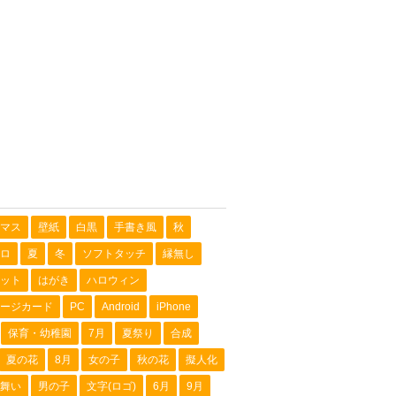
マス
壁紙
白黒
手書き風
秋
ロ
夏
冬
ソフトタッチ
縁無し
ット
はがき
ハロウィン
ージカード
PC
Android
iPhone
保育・幼稚園
7月
夏祭り
合成
夏の花
8月
女の子
秋の花
擬人化
舞い
男の子
文字(ロゴ)
6月
9月