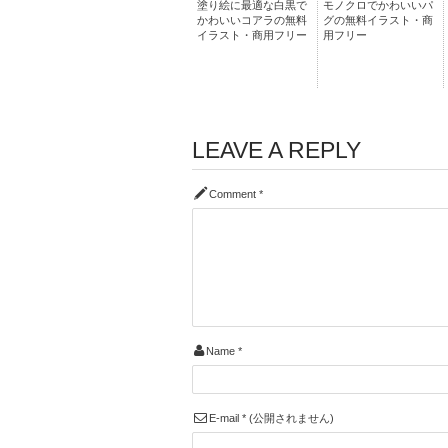
塗り絵に最適な白黒で
モノクロでかわいいパ
かわいいコアラの無料
グの無料イラスト・商
イラスト・商用フリー
用フリー
LEAVE A REPLY
Comment
*
Name
*
E-mail
*
(公開されません)