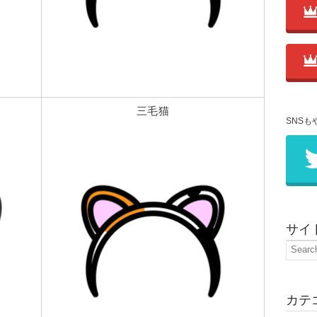
三毛猫
SNSも
サイ
カテ