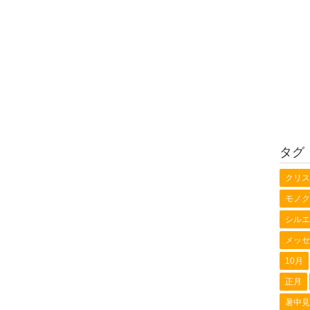
タグ
クリス
モノク
シルエ
メッセ
10月
正月
暑中見