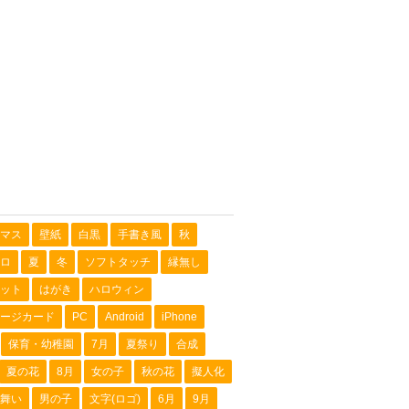
マス
壁紙
白黒
手書き風
秋
ロ
夏
冬
ソフトタッチ
縁無し
ット
はがき
ハロウィン
ージカード
PC
Android
iPhone
保育・幼稚園
7月
夏祭り
合成
夏の花
8月
女の子
秋の花
擬人化
舞い
男の子
文字(ロゴ)
6月
9月