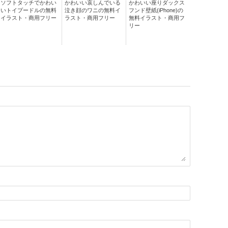
ソフトタッチでかわい
かわいい哀しんでいる
かわいい座りダックス
いトイプードルの無料
泣き顔のワニの無料イ
フンド壁紙(iPhone)の
イラスト・商用フリー
ラスト・商用フリー
無料イラスト・商用フ
リー