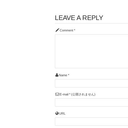
LEAVE A REPLY
Comment
*
Name
*
E-mail
*
(公開されません)
URL