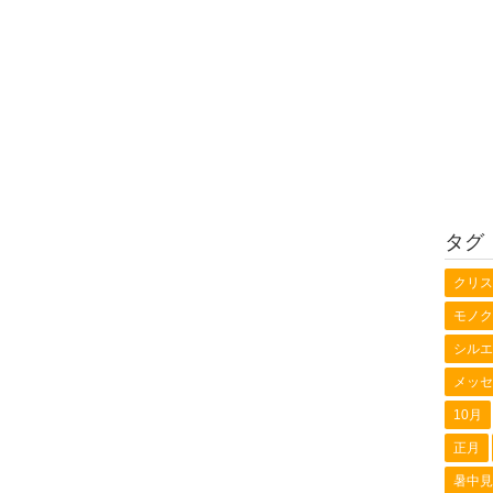
タグ
クリス
モノク
シルエ
メッセ
10月
正月
暑中見