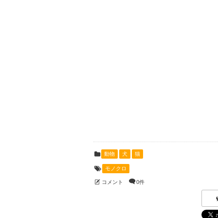
動物
犬
猫
モノクロ
コメント
0件