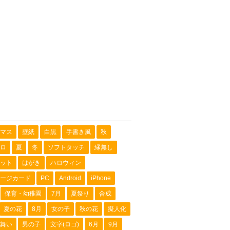
マス
壁紙
白黒
手書き風
秋
ロ
夏
冬
ソフトタッチ
縁無し
ット
はがき
ハロウィン
ージカード
PC
Android
iPhone
保育・幼稚園
7月
夏祭り
合成
夏の花
8月
女の子
秋の花
擬人化
舞い
男の子
文字(ロゴ)
6月
9月