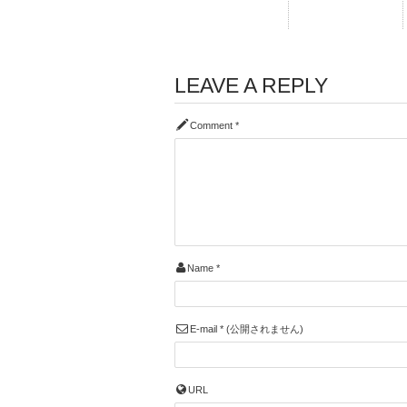
LEAVE A REPLY
Comment
*
Name
*
E-mail
*
(公開されません)
URL