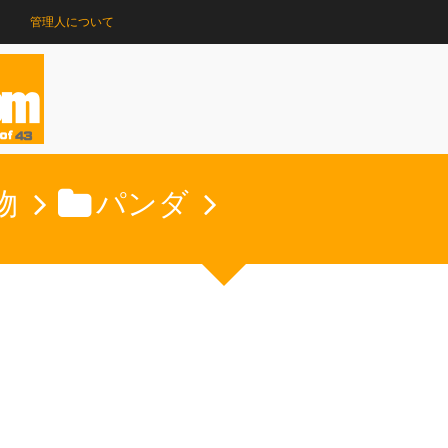
管理人について
物
パンダ