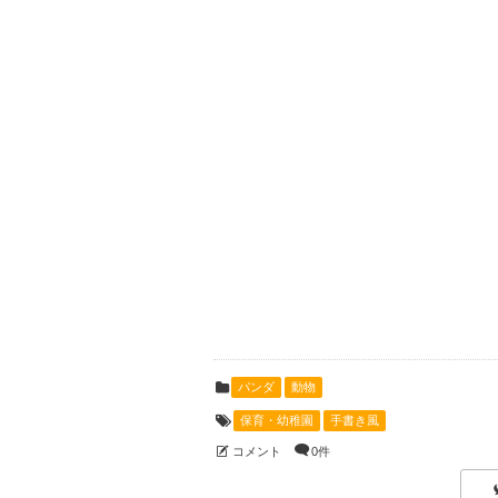
パンダ
動物
保育・幼稚園
手書き風
コメント
0件