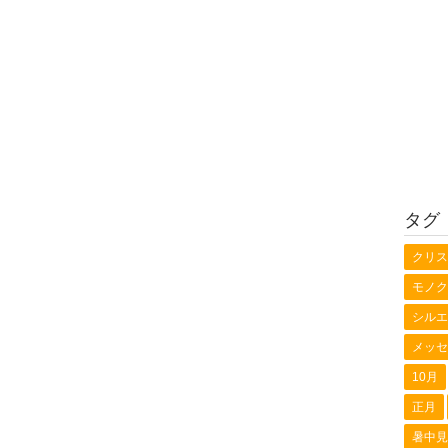
タグ
クリス
モノク
シルエ
メッセ
10月
正月
暑中見