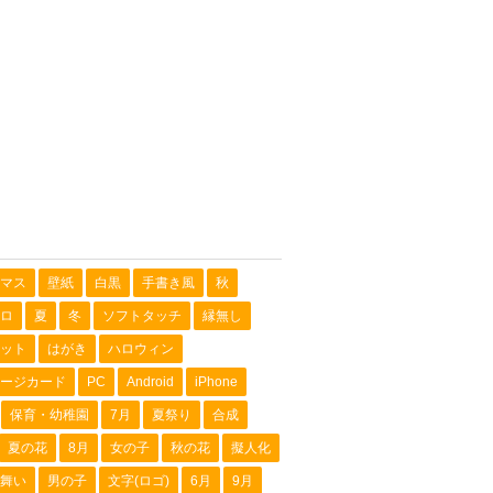
マス
壁紙
白黒
手書き風
秋
ロ
夏
冬
ソフトタッチ
縁無し
ット
はがき
ハロウィン
ージカード
PC
Android
iPhone
保育・幼稚園
7月
夏祭り
合成
夏の花
8月
女の子
秋の花
擬人化
舞い
男の子
文字(ロゴ)
6月
9月