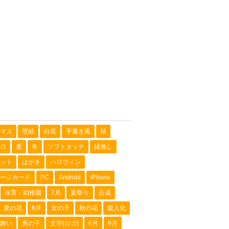
マス
壁紙
白黒
手書き風
秋
ロ
夏
冬
ソフトタッチ
縁無し
ット
はがき
ハロウィン
ージカード
PC
Android
iPhone
保育・幼稚園
7月
夏祭り
合成
夏の花
8月
女の子
秋の花
擬人化
舞い
男の子
文字(ロゴ)
6月
9月