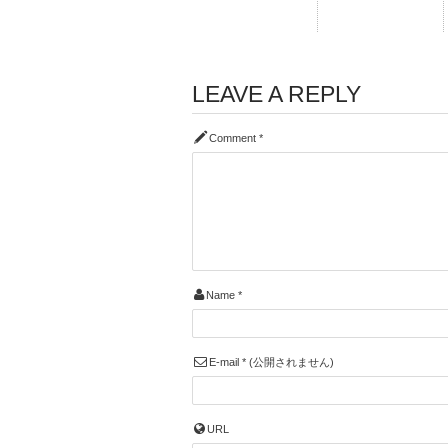
LEAVE A REPLY
Comment
*
Name
*
E-mail
*
(公開されません)
URL