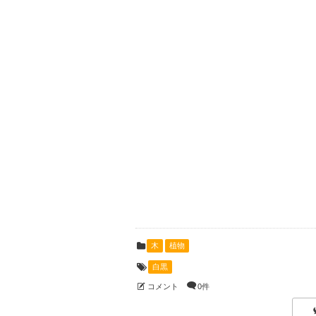
木
植物
白黒
コメント
0件