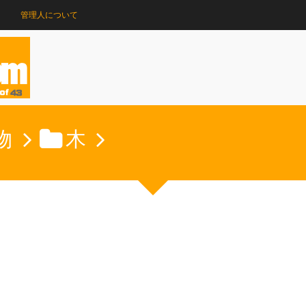
管理人について
物
木