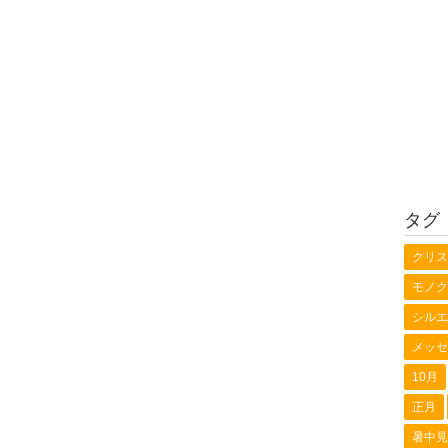
タグ
クリス
モノク
シルエ
メッセ
10月
正月
暑中見