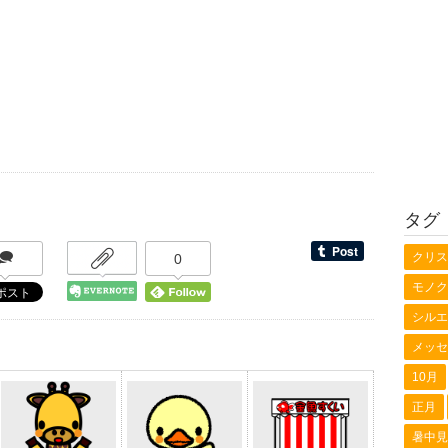
タグ
クリス
0
モノク
シルエ
メッセ
10月
正月
暑中見