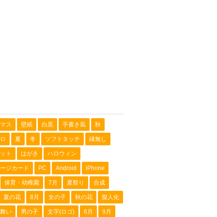
マス
壁紙
白黒
手書き風
秋
ロ
夏
冬
ソフトタッチ
縁無し
ット
はがき
ハロウィン
ージカード
PC
Android
iPhone
保育・幼稚園
7月
夏祭り
合成
夏の花
8月
女の子
秋の花
擬人化
舞い
男の子
文字(ロゴ)
6月
9月