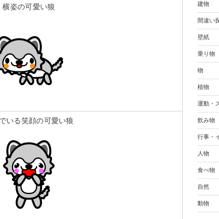
建物
横姿の可愛い狼
間違い
壁紙
乗り物
物
植物
運動・
でいる笑顔の可愛い狼
飲み物
行事・
人物
食べ物
自然
動物