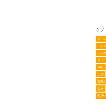
タグ
クリス
モノク
シルエ
メッセ
10月
正月
暑中見
金魚
間違い