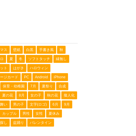
マス
壁紙
白黒
手書き風
秋
ロ
夏
冬
ソフトタッチ
縁無し
ット
はがき
ハロウィン
ージカード
PC
Android
iPhone
保育・幼稚園
7月
夏祭り
合成
夏の花
8月
女の子
秋の花
擬人化
舞い
男の子
文字(ロゴ)
6月
9月
カップル
男性
女性
夏休み
探し
盆踊り
バレンタイン