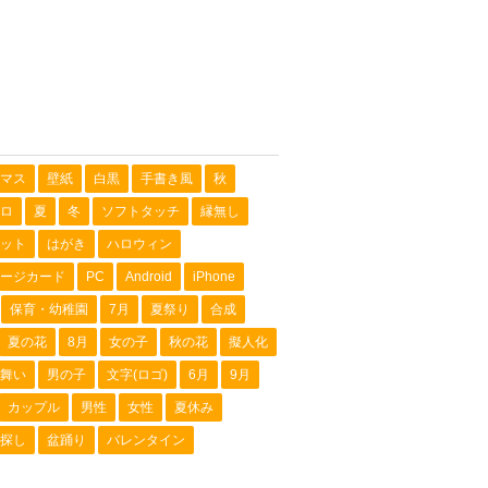
マス
壁紙
白黒
手書き風
秋
ロ
夏
冬
ソフトタッチ
縁無し
ット
はがき
ハロウィン
ージカード
PC
Android
iPhone
保育・幼稚園
7月
夏祭り
合成
夏の花
8月
女の子
秋の花
擬人化
舞い
男の子
文字(ロゴ)
6月
9月
カップル
男性
女性
夏休み
探し
盆踊り
バレンタイン