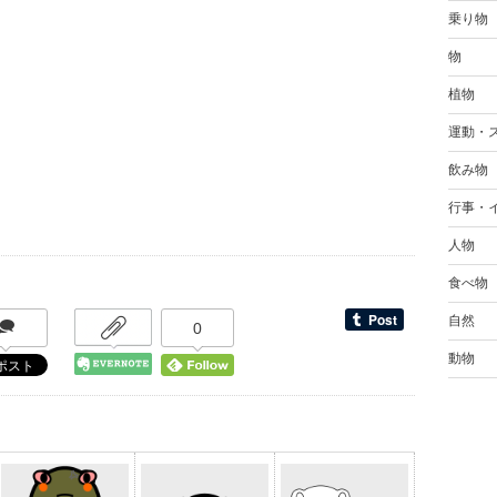
乗り物
物
植物
運動・
飲み物
行事・
人物
食べ物
自然
0
動物