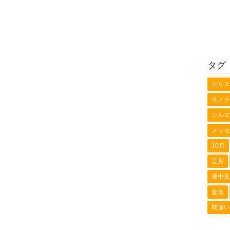
タグ
クリス
モノク
シルエ
メッセ
10月
正月
暑中見
金魚
間違い