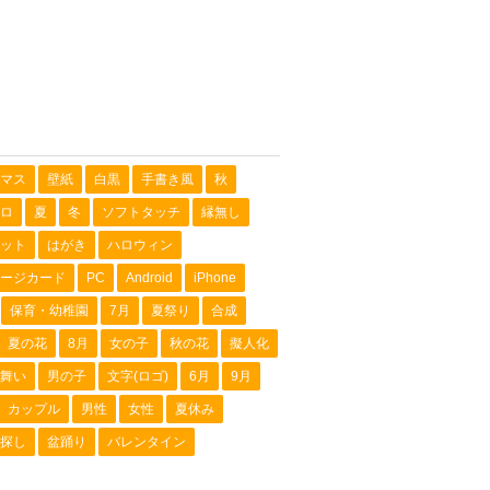
マス
壁紙
白黒
手書き風
秋
ロ
夏
冬
ソフトタッチ
縁無し
ット
はがき
ハロウィン
ージカード
PC
Android
iPhone
保育・幼稚園
7月
夏祭り
合成
夏の花
8月
女の子
秋の花
擬人化
舞い
男の子
文字(ロゴ)
6月
9月
カップル
男性
女性
夏休み
探し
盆踊り
バレンタイン