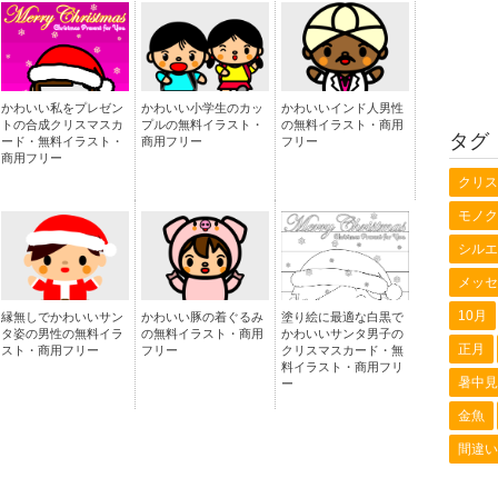
かわいい私をプレゼン
かわいい小学生のカッ
かわいいインド人男性
トの合成クリスマスカ
プルの無料イラスト・
の無料イラスト・商用
タグ
ード・無料イラスト・
商用フリー
フリー
商用フリー
クリス
モノク
シルエ
メッセ
10月
縁無しでかわいいサン
かわいい豚の着ぐるみ
塗り絵に最適な白黒で
タ姿の男性の無料イラ
の無料イラスト・商用
かわいいサンタ男子の
正月
スト・商用フリー
フリー
クリスマスカード・無
料イラスト・商用フリ
暑中見
ー
金魚
間違い