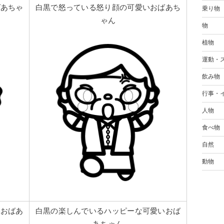
ばあちゃ
白黒で怒っている怒り顔の可愛いおばあち
乗り物
ゃん
物
植物
運動・
飲み物
行事・
人物
食べ物
自然
動物
いおばあ
白黒の楽しんでいるハッピーな可愛いおば