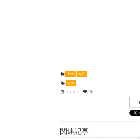
人物
女性
白黒
コメント
0件
関連記事