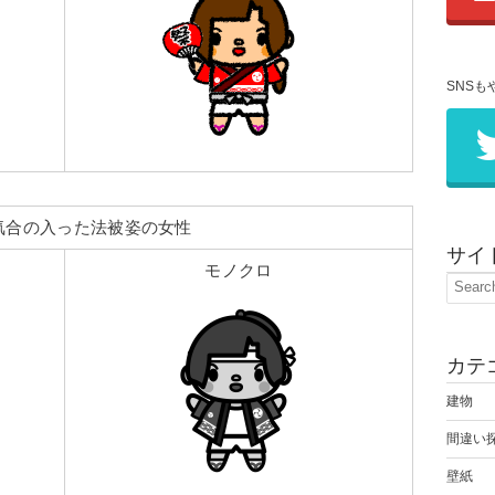
SNSも
気合の入った法被姿の女性
サイ
モノクロ
カテ
建物
間違い
壁紙