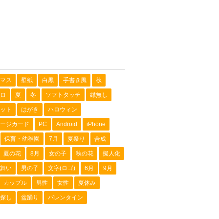
マス
壁紙
白黒
手書き風
秋
ロ
夏
冬
ソフトタッチ
縁無し
ット
はがき
ハロウィン
ージカード
PC
Android
iPhone
保育・幼稚園
7月
夏祭り
合成
夏の花
8月
女の子
秋の花
擬人化
舞い
男の子
文字(ロゴ)
6月
9月
カップル
男性
女性
夏休み
探し
盆踊り
バレンタイン