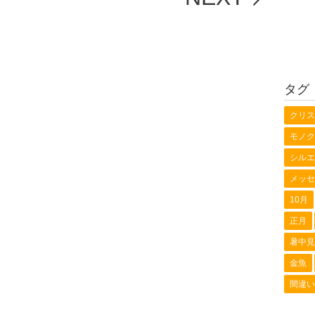
タグ
クリス
モノク
シルエ
メッセ
10月
正月
暑中見
金魚
間違い