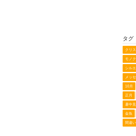
タグ
クリス
モノク
シルエ
メッセ
10月
正月
暑中見
金魚
間違い