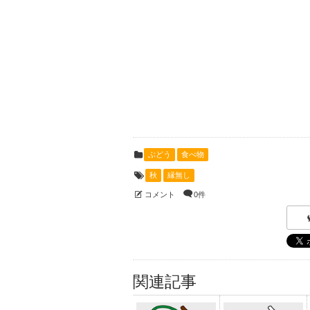
ぶどう
食べ物
秋
縁無し
コメント
0件
関連記事