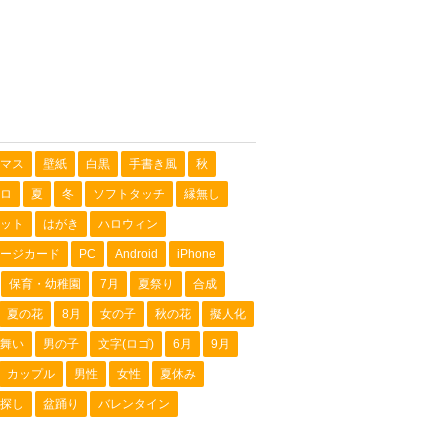
マス
壁紙
白黒
手書き風
秋
ロ
夏
冬
ソフトタッチ
縁無し
ット
はがき
ハロウィン
ージカード
PC
Android
iPhone
保育・幼稚園
7月
夏祭り
合成
夏の花
8月
女の子
秋の花
擬人化
舞い
男の子
文字(ロゴ)
6月
9月
カップル
男性
女性
夏休み
探し
盆踊り
バレンタイン