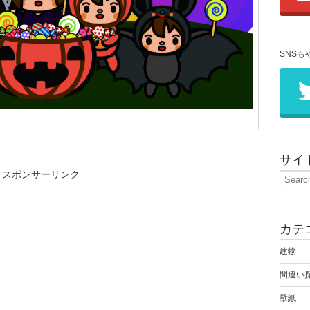
SNSも
サイ
スポンサーリンク
カテ
建物
間違い
壁紙