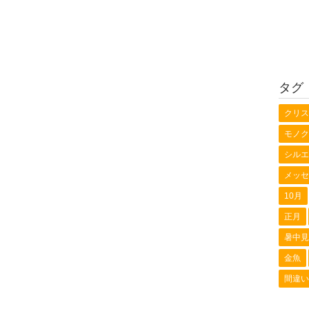
タグ
クリス
モノク
シルエ
メッセ
10月
正月
暑中見
金魚
間違い