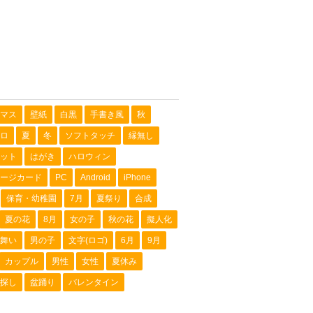
マス
壁紙
白黒
手書き風
秋
ロ
夏
冬
ソフトタッチ
縁無し
ット
はがき
ハロウィン
ージカード
PC
Android
iPhone
保育・幼稚園
7月
夏祭り
合成
夏の花
8月
女の子
秋の花
擬人化
舞い
男の子
文字(ロゴ)
6月
9月
カップル
男性
女性
夏休み
探し
盆踊り
バレンタイン