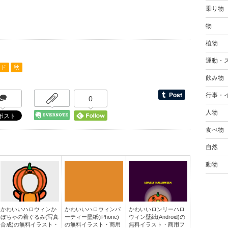
乗り物
物
植物
運動・
ード
秋
飲み物
行事・
0
人物
食べ物
自然
動物
かわいいハロウィンか
かわいいハロウィンパ
かわいいロンリーハロ
ぼちゃの着ぐるみ(写真
ーティー壁紙(iPhone)
ウィン壁紙(Android)の
合成)の無料イラスト・
の無料イラスト・商用
無料イラスト・商用フ