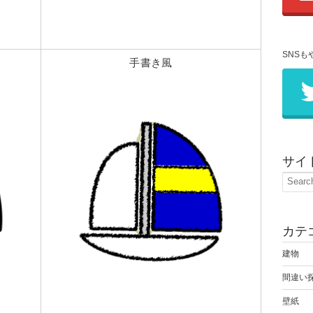
SNSも
手書き風
サイ
カテ
建物
間違い
壁紙