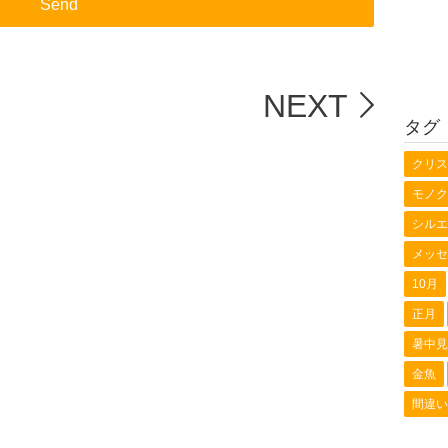
NEXT
タグ
クリス
モノク
シルエ
メッセ
10月
正月
暑中見
金魚
間違い