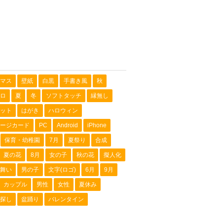
マス
壁紙
白黒
手書き風
秋
ロ
夏
冬
ソフトタッチ
縁無し
ット
はがき
ハロウィン
ージカード
PC
Android
iPhone
保育・幼稚園
7月
夏祭り
合成
夏の花
8月
女の子
秋の花
擬人化
舞い
男の子
文字(ロゴ)
6月
9月
カップル
男性
女性
夏休み
探し
盆踊り
バレンタイン