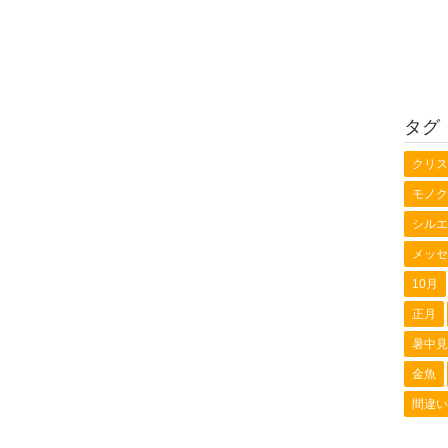
タグ
クリス
モノク
シルエ
メッセ
10月
正月
暑中見
金魚
間違い