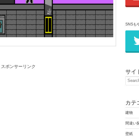
SNSも
スポンサーリンク
サイ
カテ
建物
間違い
壁紙