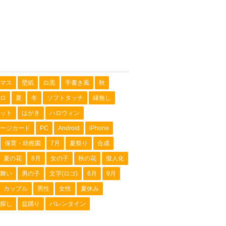
マス
壁紙
白黒
手書き風
秋
ロ
夏
冬
ソフトタッチ
縁無し
ット
はがき
ハロウィン
ージカード
PC
Android
iPhone
保育・幼稚園
7月
夏祭り
合成
夏の花
8月
女の子
秋の花
擬人化
舞い
男の子
文字(ロゴ)
6月
9月
カップル
男性
女性
夏休み
探し
盆踊り
バレンタイン